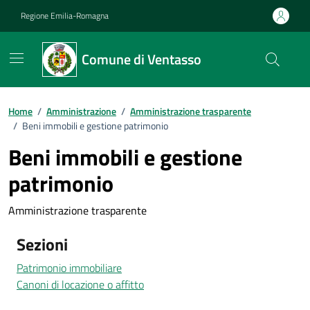
Vai ai contenuti
Vai al footer
Regione Emilia-Romagna
Comune di Ventasso
Home
/
Amministrazione
/
Amministrazione trasparente
/
Beni immobili e gestione patrimonio
Beni immobili e gestione
patrimonio
Amministrazione trasparente
Sezioni
Patrimonio immobiliare
Canoni di locazione o affitto