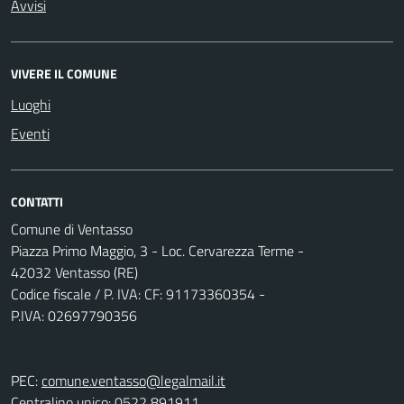
Avvisi
VIVERE IL COMUNE
Luoghi
Eventi
CONTATTI
Comune di Ventasso
Piazza Primo Maggio, 3 - Loc. Cervarezza Terme -
42032 Ventasso (RE)
Codice fiscale / P. IVA: CF: 91173360354 -
P.IVA: 02697790356
PEC:
comune.ventasso@legalmail.it
Centralino unico: 0522 891911