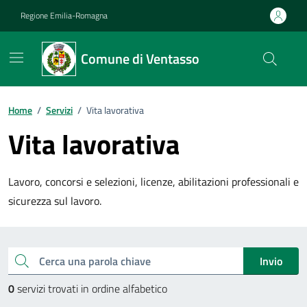
Vai ai contenuti
Vai al footer
Regione Emilia-Romagna
Comune di Ventasso
Home
/
Servizi
/
Vita lavorativa
Vita lavorativa
Lavoro, concorsi e selezioni, licenze, abilitazioni professionali e
sicurezza sul lavoro.
Esplora tutti i servizi
Cerca una parola chiave
Invio
0
servizi trovati in ordine alfabetico