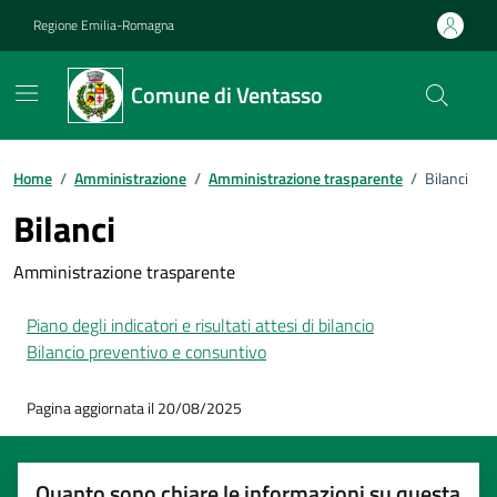
Vai ai contenuti
Vai al footer
Regione Emilia-Romagna
Comune di Ventasso
Home
/
Amministrazione
/
Amministrazione trasparente
/
Bilanci
Bilanci
Amministrazione trasparente
Piano degli indicatori e risultati attesi di bilancio
Bilancio preventivo e consuntivo
Pagina aggiornata il 20/08/2025
Quanto sono chiare le informazioni su questa