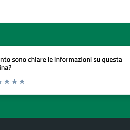
nto sono chiare le informazioni su questa
ina?
a 1 stelle su 5
luta 2 stelle su 5
Valuta 3 stelle su 5
Valuta 4 stelle su 5
Valuta 5 stelle su 5