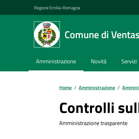
Vai ai contenuti
Vai al footer
Regione Emilia-Romagna
Comune di Venta
Amministrazione
Novità
Servizi
Home
/
Amministrazione
/
Amminis
Controlli su
Amministrazione trasparente