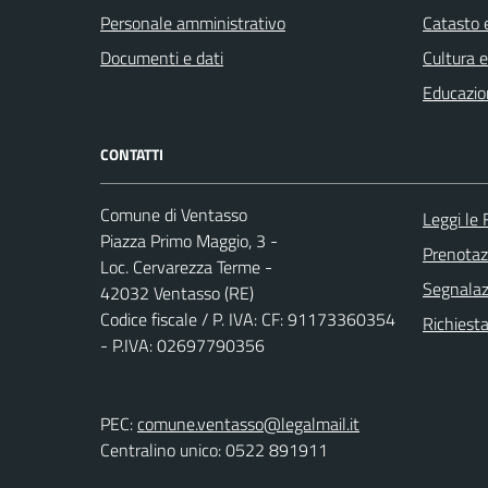
Personale amministrativo
Catasto e
Documenti e dati
Cultura 
Educazio
CONTATTI
Comune di Ventasso
Leggi le
Piazza Primo Maggio, 3 -
Prenota
Loc. Cervarezza Terme -
Segnalazi
42032 Ventasso (RE)
Codice fiscale / P. IVA: CF: 91173360354
Richiest
- P.IVA: 02697790356
PEC:
comune.ventasso@legalmail.it
Centralino unico: 0522 891911