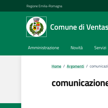
Vai ai contenuti
Vai al footer
Regione Emilia-Romagna
Comune di Venta
Amministrazione
Novità
Servizi
Home
/
Argomenti
/
comunicazi
comunicazione 
Dettagli dell