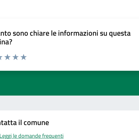
nto sono chiare le informazioni su questa
ina?
a 1 stelle su 5
luta 2 stelle su 5
Valuta 3 stelle su 5
Valuta 4 stelle su 5
Valuta 5 stelle su 5
tatta il comune
Leggi le domande frequenti