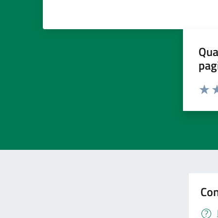
Qua
pag
Valut
Va
Con