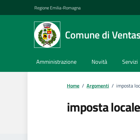
Vai ai contenuti
Vai al footer
Regione Emilia-Romagna
Comune di Venta
Amministrazione
Novità
Servizi
Home
/
Argomenti
/
imposta lo
imposta local
Dettagli dell