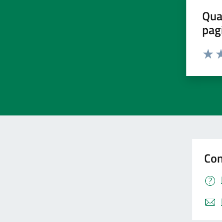
Qua
pag
Valut
Va
Con