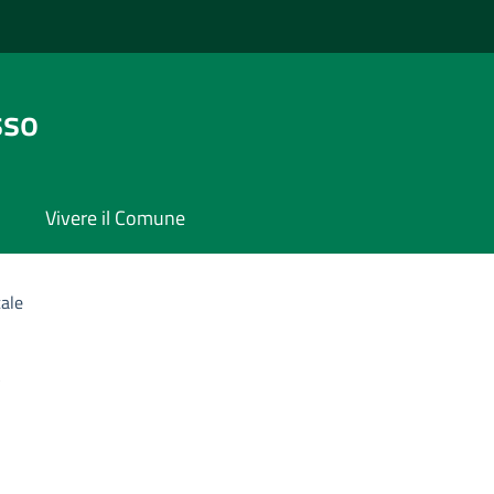
sso
Vivere il Comune
cale
e
'argomento