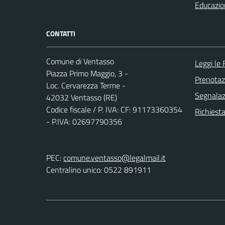
Educazio
CONTATTI
Comune di Ventasso
Leggi le
Piazza Primo Maggio, 3 -
Prenota
Loc. Cervarezza Terme -
Segnalazi
42032 Ventasso (RE)
Codice fiscale / P. IVA: CF: 91173360354
Richiest
- P.IVA: 02697790356
PEC:
comune.ventasso@legalmail.it
Centralino unico: 0522 891911