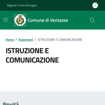
Vai ai contenuti
Vai al footer
Regione Emilia-Romagna
Comune di Ventasso
Home
/
Argomenti
/
ISTRUZIONE E COMUNICAZIONE
ISTRUZIONE E
COMUNICAZIONE
Dettagli dell'argomento
Novità