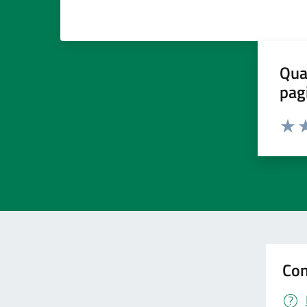
Qua
pag
Valut
Va
Con