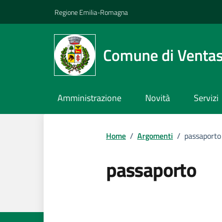
Vai ai contenuti
Vai al footer
Regione Emilia-Romagna
Comune di Venta
Amministrazione
Novità
Servizi
Home
/
Argomenti
/
passaporto
passaporto
Dettagli dell