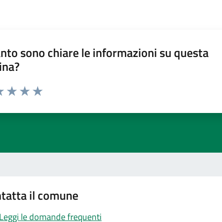
nto sono chiare le informazioni su questa
ina?
a 1 stelle su 5
luta 2 stelle su 5
Valuta 3 stelle su 5
Valuta 4 stelle su 5
Valuta 5 stelle su 5
tatta il comune
Leggi le domande frequenti