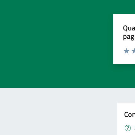
Qua
pag
Valut
Va
Con