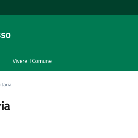
sso
Vivere il Comune
itaria
ria
'argomento