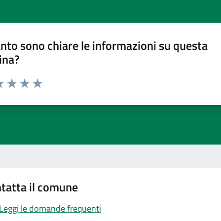
nto sono chiare le informazioni su questa
ina?
a 1 stelle su 5
luta 2 stelle su 5
Valuta 3 stelle su 5
Valuta 4 stelle su 5
Valuta 5 stelle su 5
tatta il comune
Leggi le domande frequenti