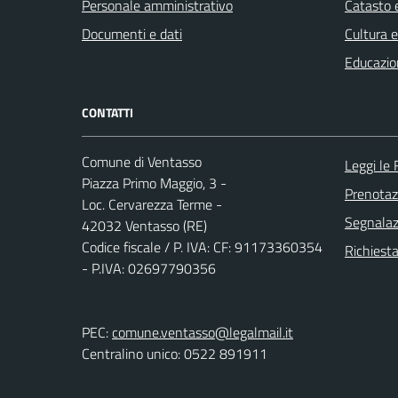
Personale amministrativo
Catasto e
Documenti e dati
Cultura 
Educazio
CONTATTI
Comune di Ventasso
Leggi le
Piazza Primo Maggio, 3 -
Prenota
Loc. Cervarezza Terme -
Segnalazi
42032 Ventasso (RE)
Codice fiscale / P. IVA: CF: 91173360354
Richiest
- P.IVA: 02697790356
PEC:
comune.ventasso@legalmail.it
Centralino unico: 0522 891911