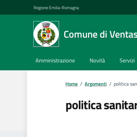
Vai ai contenuti
Vai al footer
Regione Emilia-Romagna
Comune di Venta
Amministrazione
Novità
Servizi
Home
/
Argomenti
/
politica san
politica sanita
Dettagli dell