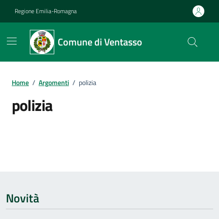
Vai ai contenuti
Vai al footer
Regione Emilia-Romagna
Comune di Ventasso
Home
/
Argomenti
/
polizia
polizia
Dettagli dell'argomento
Novità