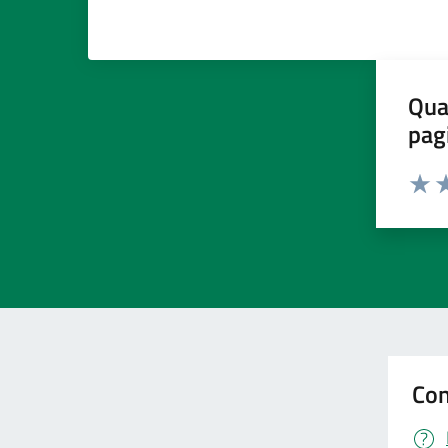
Qua
pag
Valut
Va
Con