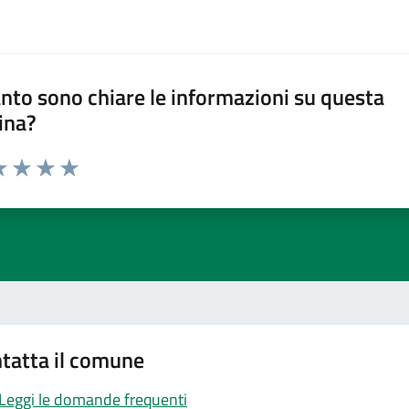
nto sono chiare le informazioni su questa
ina?
a 1 stelle su 5
luta 2 stelle su 5
Valuta 3 stelle su 5
Valuta 4 stelle su 5
Valuta 5 stelle su 5
tatta il comune
Leggi le domande frequenti