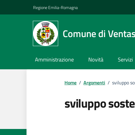
Vai ai contenuti
Vai al footer
Regione Emilia-Romagna
Comune di Venta
Amministrazione
Novità
Servizi
Home
/
Argomenti
/
sviluppo so
sviluppo soste
Dettagli dell