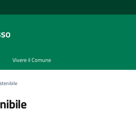
sso
Vivere il Comune
stenibile
nibile
'argomento