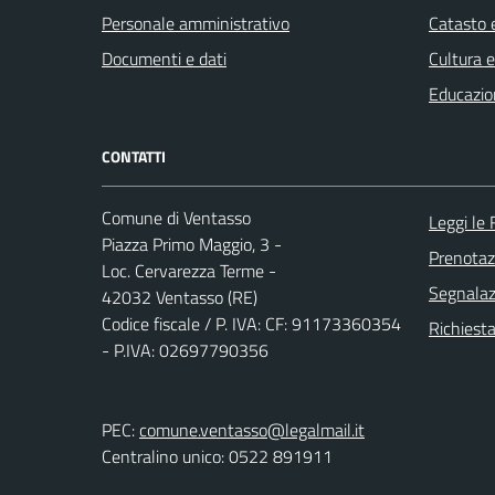
Personale amministrativo
Catasto e
Documenti e dati
Cultura 
Educazio
CONTATTI
Comune di Ventasso
Leggi le
Piazza Primo Maggio, 3 -
Prenota
Loc. Cervarezza Terme -
Segnalazi
42032 Ventasso (RE)
Codice fiscale / P. IVA: CF: 91173360354
Richiest
- P.IVA: 02697790356
PEC:
comune.ventasso@legalmail.it
Centralino unico: 0522 891911