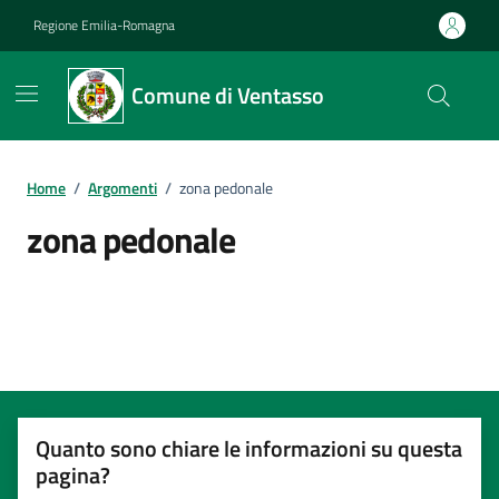
Vai ai contenuti
Vai al footer
Regione Emilia-Romagna
Comune di Ventasso
Home
/
Argomenti
/
zona pedonale
zona pedonale
Dettagli dell'argomento
Quanto sono chiare le informazioni su questa
pagina?