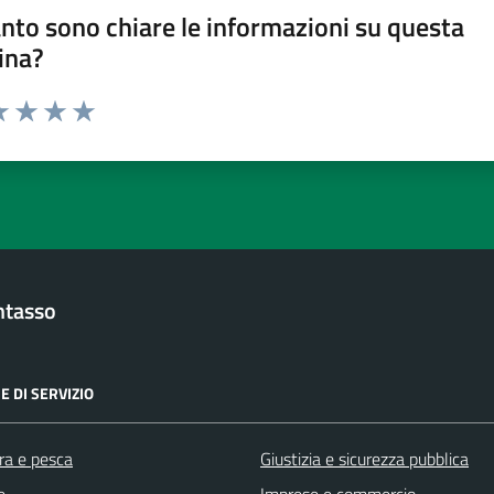
nto sono chiare le informazioni su questa
ina?
a 1 stelle su 5
luta 2 stelle su 5
Valuta 3 stelle su 5
Valuta 4 stelle su 5
Valuta 5 stelle su 5
ntasso
E DI SERVIZIO
ra e pesca
Giustizia e sicurezza pubblica
e
Imprese e commercio