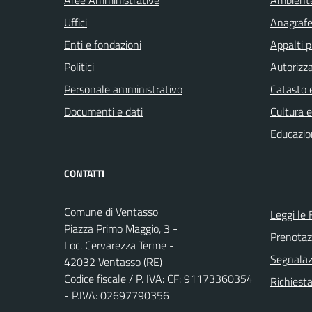
Uffici
Anagrafe 
Enti e fondazioni
Appalti p
Politici
Autorizza
Personale amministrativo
Catasto e
Documenti e dati
Cultura 
Educazio
CONTATTI
Comune di Ventasso
Leggi le
Piazza Primo Maggio, 3 -
Prenota
Loc. Cervarezza Terme -
Segnalazi
42032 Ventasso (RE)
Codice fiscale / P. IVA: CF: 91173360354
Richiest
- P.IVA: 02697790356