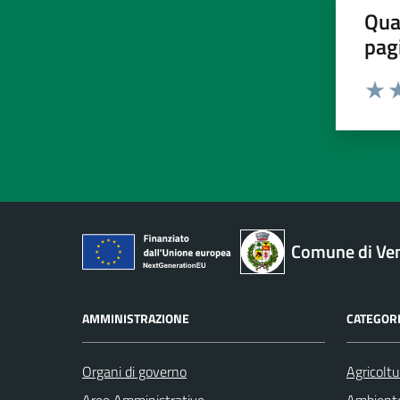
Qua
pag
Valut
Va
Comune di Ve
AMMINISTRAZIONE
CATEGORI
Organi di governo
Agricoltu
Aree Amministrative
Ambient