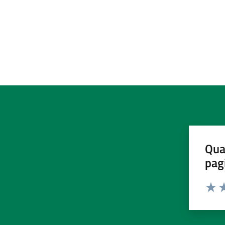
Qua
pag
Valut
Va