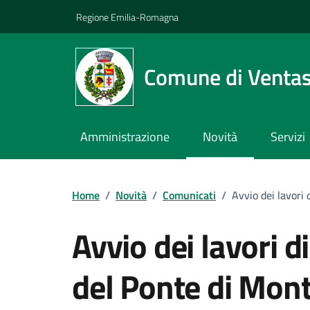
Vai ai contenuti
Vai al footer
Regione Emilia-Romagna
Comune di Venta
Amministrazione
Novità
Servizi
Home
/
Novità
/
Comunicati
/
Avvio dei lavori
Avvio dei lavori d
del Ponte di Mon