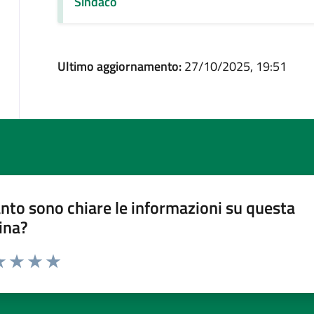
Sindaco
Ultimo aggiornamento:
27/10/2025, 19:51
nto sono chiare le informazioni su questa
ina?
a 1 stelle su 5
luta 2 stelle su 5
Valuta 3 stelle su 5
Valuta 4 stelle su 5
Valuta 5 stelle su 5