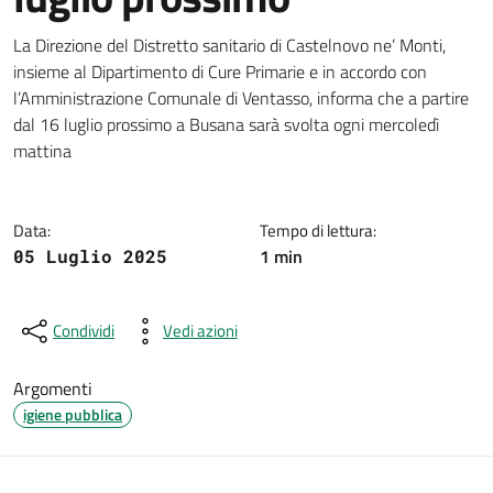
Dettagli della notizia
La Direzione del Distretto sanitario di Castelnovo ne’ Monti,
insieme al Dipartimento di Cure Primarie e in accordo con
l’Amministrazione Comunale di Ventasso, informa che a partire
dal 16 luglio prossimo a Busana sarà svolta ogni mercoledì
mattina
Data:
Tempo di lettura:
1 min
05 Luglio 2025
Condividi
Vedi azioni
Argomenti
igiene pubblica