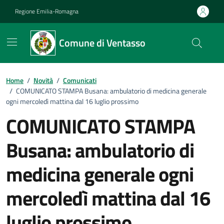
Vai ai contenuti
Vai al footer
Regione Emilia-Romagna
Comune di Ventasso
Home
/
Novità
/
Comunicati
/
COMUNICATO STAMPA Busana: ambulatorio di medicina generale
ogni mercoledì mattina dal 16 luglio prossimo
COMUNICATO STAMPA
Busana: ambulatorio di
medicina generale ogni
mercoledì mattina dal 16
luglio prossimo