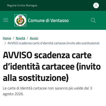
Vai ai contenuti
Vai al footer
Regione Emilia-Romagna
Comune di Ventasso
Home
/
Novità
/
Avvisi
/
AVVISO scadenza carte d’identità cartacee (invito alla sostituzione)
AVVISO scadenza carte
d’identità cartacee (invito
alla sostituzione)
Dettagli della notizia
Le carte di Identità cartacee non saranno più valide dal 3
agosto 2026.