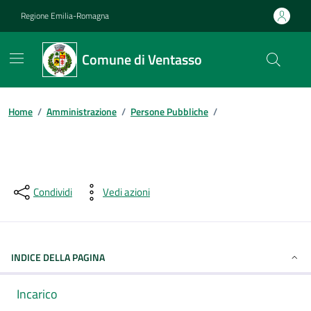
Vai ai contenuti
Vai al footer
Regione Emilia-Romagna
Comune di Ventasso
Home
/
Amministrazione
/
Persone Pubbliche
/
Condividi
Vedi azioni
INDICE DELLA PAGINA
Incarico