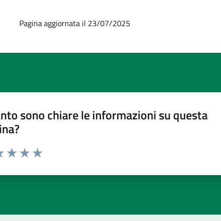
Pagina aggiornata il 23/07/2025
nto sono chiare le informazioni su questa
ina?
a 1 stelle su 5
luta 2 stelle su 5
Valuta 3 stelle su 5
Valuta 4 stelle su 5
Valuta 5 stelle su 5