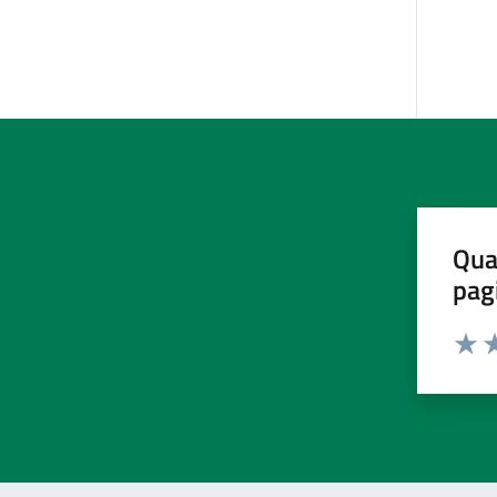
Qua
pag
Valut
Va