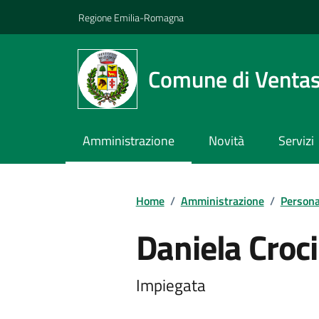
Vai ai contenuti
Vai al footer
Regione Emilia-Romagna
Comune di Venta
Amministrazione
Novità
Servizi
Home
/
Amministrazione
/
Persona
Daniela Croci
Impiegata