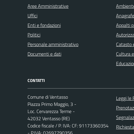
Aree Amministrative
Ambient
Uffici
Anagrafe 
Enti e fondazioni
Appalti p
Politici
Autorizza
Personale amministrativo
Catasto e
Documenti e dati
Cultura 
Educazio
CONTATTI
Comune di Ventasso
Leggi le
Piazza Primo Maggio, 3 -
Prenota
Loc. Cervarezza Terme -
Segnalazi
42032 Ventasso (RE)
Codice fiscale / P. IVA: CF: 91173360354
Richiest
- P.IVA: 02697790356