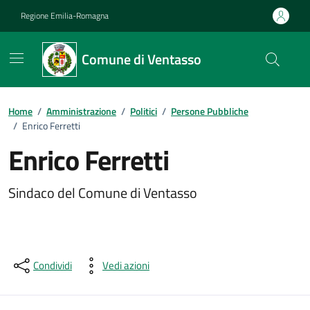
Vai ai contenuti
Vai al footer
Regione Emilia-Romagna
Comune di Ventasso
Home
/
Amministrazione
/
Politici
/
Persone Pubbliche
/
Enrico Ferretti
Enrico Ferretti
Sindaco del Comune di Ventasso
Condividi
Vedi azioni