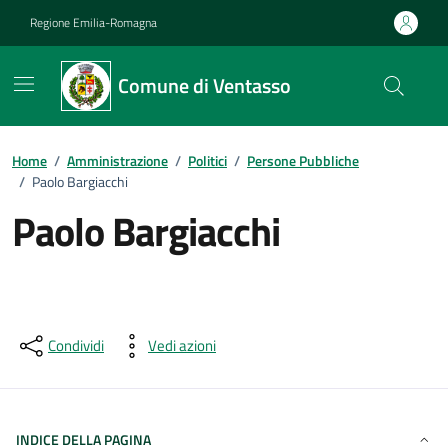
Vai ai contenuti
Vai al footer
Regione Emilia-Romagna
Comune di Ventasso
Home
/
Amministrazione
/
Politici
/
Persone Pubbliche
/
Paolo Bargiacchi
Paolo Bargiacchi
Condividi
Vedi azioni
INDICE DELLA PAGINA