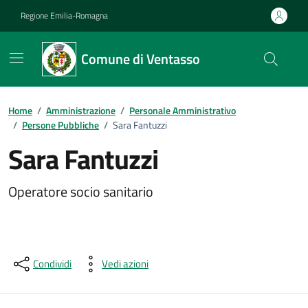
Vai ai contenuti
Vai al footer
Regione Emilia-Romagna
Comune di Ventasso
Home
/
Amministrazione
/
Personale Amministrativo
/
Persone Pubbliche
/
Sara Fantuzzi
Sara Fantuzzi
Operatore socio sanitario
Condividi
Vedi azioni