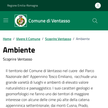
Vai ai contenuti
Vai al footer
Regione Emilia-Romagna
Comune di Ventasso
Home
/
Vivere il Comune
/
Scoprire Ventasso
/
Ambiente
Ambiente
Scoprire Ventasso
Il territorio del Comune di Ventasso nel cuore del Parco
Nazionale dell’ Appennino Tosco Emiliano, racchiude una
grande varietà di luoghi e ambienti di elevato valore
naturalistico e paesaggistico. I suoi caratteri geologici e
geomorfologici ne fanno uno dei territori di maggiore
interesse con alcune delle cime più alte della catena
appenninica settentrionale; dai monti Cusna, Prado,