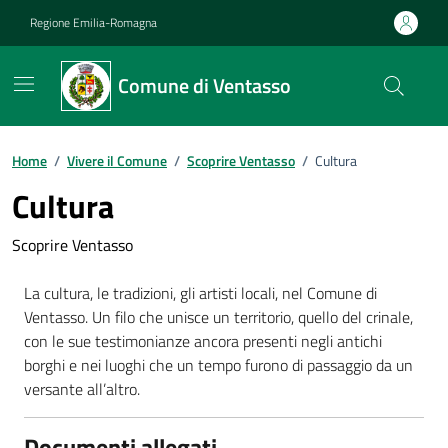
Vai ai contenuti
Vai al footer
Regione Emilia-Romagna
Comune di Ventasso
Home
/
Vivere il Comune
/
Scoprire Ventasso
/
Cultura
Cultura
Scoprire Ventasso
La cultura, le tradizioni, gli artisti locali, nel Comune di
Ventasso. Un filo che unisce un territorio, quello del crinale,
con le sue testimonianze ancora presenti negli antichi
borghi e nei luoghi che un tempo furono di passaggio da un
versante all’altro.
Documenti allegati