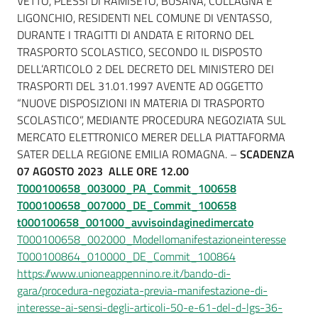
VETTO, PLESSI DI RAMISETO, BUSANA, COLLAGNA E
LIGONCHIO, RESIDENTI NEL COMUNE DI VENTASSO,
DURANTE I TRAGITTI DI ANDATA E RITORNO DEL
TRASPORTO SCOLASTICO, SECONDO IL DISPOSTO
DELL’ARTICOLO 2 DEL DECRETO DEL MINISTERO DEI
TRASPORTI DEL 31.01.1997 AVENTE AD OGGETTO
“NUOVE DISPOSIZIONI IN MATERIA DI TRASPORTO
SCOLASTICO”, MEDIANTE PROCEDURA NEGOZIATA SUL
MERCATO ELETTRONICO MERER DELLA PIATTAFORMA
SATER DELLA REGIONE EMILIA ROMAGNA. –
SCADENZA
07 AGOSTO 2023 ALLE ORE 12.00
T000100658_003000_PA_Commit_100658
T000100658_007000_DE_Commit_100658
t000100658_001000_avvisoindaginedimercato
T000100658_002000_Modellomanifestazioneinteresse
T000100864_010000_DE_Commit_100864
https://www.unioneappennino.re.it/bando-di-
gara/procedura-negoziata-previa-manifestazione-di-
interesse-ai-sensi-degli-articoli-50-e-61-del-d-lgs-36-