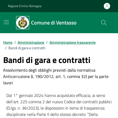
Vai ai contenuti
Vai al footer
Regione Emilia-Romagna
Comune di Ventasso
Home
/
Amministrazione
/
Amministrazione trasparente
/
Bandi di gara e contratti
Bandi di gara e contratti
Assolvimento degli obblighi previsti dalla normativa
Anticorruzione (L 190/2012, art. 1, comma 32) per la parte
lavori
Dal 1° gennaio 2024 hanno acquistato efficacia, ai sensi
dell’art. 225 comma 2 del nuovo Codice dei contratti pubblici
(D.lgs. n. 36/2023), le disposizioni in tema di trasparenza
disciplinate nella Parte II dello stesso decreto: ”Della